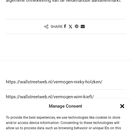
algemene ontwikkeling van de Nederlandse aandelenmarkt.
SHARE
https://wallstreetweb.nl/vermogen-nieky-holzken/
https://wallstreetweb.nl/vermogen-wim-kieft/
Manage Consent
https://wallstreetweb.nl/olcay-gulsen-vermogen/
To provide the best experiences, we use technologies like cookies to store
and/or access device information. Consenting to these technologies will
https://wallstreetweb.nl/nicol-kremers-vermogen/
allow us to process data such as browsing behavior or unique IDs on this