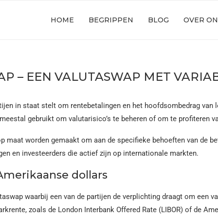
HOME
BEGRIPPEN
BLOG
OVER ON
AP – EEN VALUTASWAP MET VARIA
tijen in staat stelt om rentebetalingen en het hoofdsombedrag van le
eestal gebruikt om valutarisico’s te beheren of om te profiteren va
p maat worden gemaakt om aan de specifieke behoeften van de betr
ngen en investeerders die actief zijn op internationale markten.
 Amerikaanse dollars
taswap waarbij een van de partijen de verplichting draagt om een va
krente, zoals de London Interbank Offered Rate (LIBOR) of de Ameri