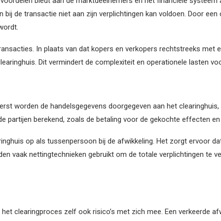
e voordelen biedt aan de marktdeelnemers en het financiële systeem a
jen bij de transactie niet aan zijn verplichtingen kan voldoen. Door een
wordt.
transacties. In plaats van dat kopers en verkopers rechtstreeks met
learinghuis. Dit vermindert de complexiteit en operationele lasten v
eerst worden de handelsgegevens doorgegeven aan het clearinghuis, 
e partijen berekend, zoals de betaling voor de gekochte effecten en 
aringhuis op als tussenpersoon bij de afwikkeling. Het zorgt ervoor 
den vaak nettingtechnieken gebruikt om de totale verplichtingen te v
t het clearingproces zelf ook risico’s met zich mee. Een verkeerde af