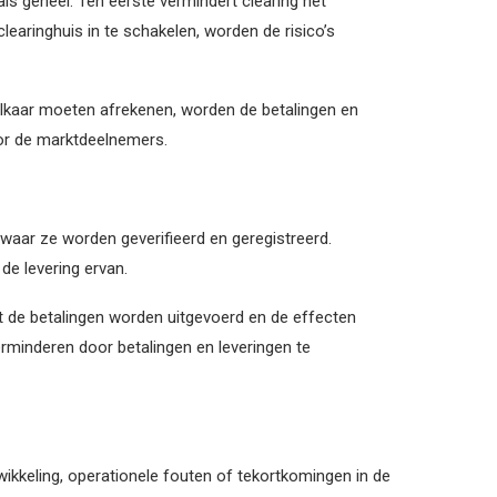
ls geheel. Ten eerste vermindert clearing het
 clearinghuis in te schakelen, worden de risico’s
 elkaar moeten afrekenen, worden de betalingen en
oor de marktdeelnemers.
waar ze worden geverifieerd en geregistreerd.
de levering ervan.
dat de betalingen worden uitgevoerd en de effecten
erminderen door betalingen en leveringen te
wikkeling, operationele fouten of tekortkomingen in de