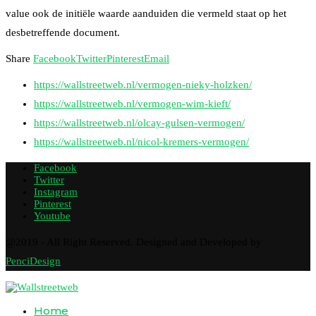
value ook de initiële waarde aanduiden die vermeld staat op het
desbetreffende document.
Share
Facebook
Twitter
Pinterest
Email
https://wallstreetweb.nl/vermogen-nieky-holzken/
https://wallstreetweb.nl/vermogen-wim-kieft/
https://wallstreetweb.nl/olcay-gulsen-vermogen/
https://wallstreetweb.nl/nicol-kremers-vermogen/
Facebook
Twitter
Instagram
Pinterest
Youtube
@2019 - All Right Reserved. Designed and Developed by
PenciDesign
Home