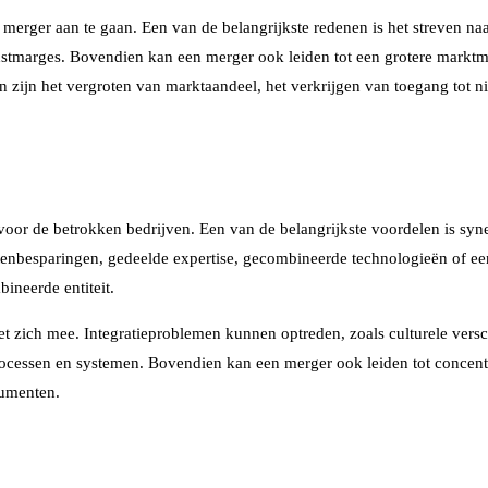
merger aan te gaan. Een van de belangrijkste redenen is het streven n
winstmarges. Bovendien kan een merger ook leiden tot een grotere mark
zijn het vergroten van marktaandeel, het verkrijgen van toegang tot n
voor de betrokken bedrijven. Een van de belangrijkste voordelen is syn
stenbesparingen, gedeelde expertise, gecombineerde technologieën of e
ineerde entiteit.
 zich mee. Integratieproblemen kunnen optreden, zoals culturele versch
cessen en systemen. Bovendien kan een merger ook leiden tot concentr
sumenten.