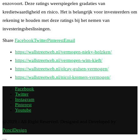
enzovoort. Deze ratings weerspiegelen gradaties van
kredietwaardigheid en risico. Het is belangrijk voor investeerders om
rekening te houden met deze ratings bij het nemen van
investeringsbeslissingen.
Share
Facebook
Twitter
Pinterest
Email
https://wallstreetweb.nl/vermogen-nieky-holzken/
https://wallstreetweb.nl/vermogen-wim-kieft/
https://wallstreetweb.nl/olcay-gulsen-vermogen/
https://wallstreetweb.nl/nicol-kremers-vermogen/
Facebook
Twitter
Instagram
Pinterest
Youtube
@2019 - All Right Reserved. Designed and Developed by
PenciDesign