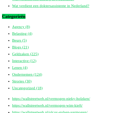
Wat verdient een doktersassistente in Nederland?
Categorieën
Agency
(8)
Belasting
(4)
Beurs
(5)
Blogs
(21)
Geldzaken
(225)
Interactive
(12)
Lenen
(4)
Ondernemen
(124)
Strories
(30)
Uncategorized
(18)
https://wallstreetweb.nl/vermogen-nieky-holzken/
https://wallstreetweb.nl/vermogen-wim-kieft/
https://wallstreetweb.nl/olcay-gulsen-vermogen/