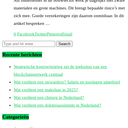
Als ondernemer in de bouwsector werk je dagelijks met zware
materialen en grote machines. Dit brengt bepaalde risico’s met
zich mee. Goede verzekeringen zijn daarom onmisbaar. In dit
artikel bespreken …
0
Facebook
Twitter
Pinterest
Email
Recente berichten
Strategische koerswijziging zet de toekomst van een
blockchainnetwerk centraal
Wat verdient een stewardess? Salaris en toeslagen uitgelegd
Wat verdient een makelaar in 2025?
Wat verdient een chirurg in Nederland?
Wat verdient een doktersassistente in Nederland?
Categorieën