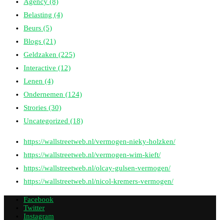
Agency
(8)
Belasting
(4)
Beurs
(5)
Blogs
(21)
Geldzaken
(225)
Interactive
(12)
Lenen
(4)
Ondernemen
(124)
Strories
(30)
Uncategorized
(18)
https://wallstreetweb.nl/vermogen-nieky-holzken/
https://wallstreetweb.nl/vermogen-wim-kieft/
https://wallstreetweb.nl/olcay-gulsen-vermogen/
https://wallstreetweb.nl/nicol-kremers-vermogen/
Facebook
Twitter
Instagram