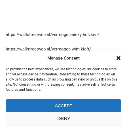
https://wallstreetweb.nl/vermogen-nieky-holzken/
https://wallstreetweb.nl/vermogen-wim-kieft/
Manage Consent
https://wallstreetweb.nl/olcay-gulsen-vermogen/
To provide the best experiences, we use technologies like cookies to store
and/or access device information. Consenting to these technologies will
https://wallstreetweb.nl/nicol-kremers-vermogen/
allow us to process data such as browsing behavior or unique IDs on this
site. Not consenting or withdrawing consent, may adversely affect certain
features and functions.
ACCEPT
DENY