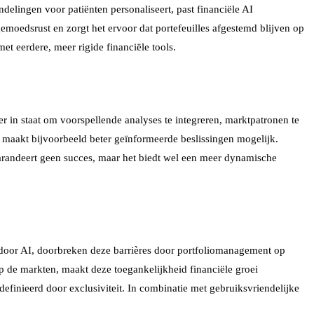
elingen voor patiënten personaliseert, past financiële AI
moedsrust en zorgt het ervoor dat portefeuilles afgestemd blijven op
t eerdere, meer rigide financiële tools.
er in staat om voorspellende analyses te integreren, marktpatronen te
it maakt bijvoorbeeld beter geïnformeerde beslissingen mogelijk.
garandeert geen succes, maar het biedt wel een meer dynamische
d door AI, doorbreken deze barrières door portfoliomanagement op
p de markten, maakt deze toegankelijkheid financiële groei
efinieerd door exclusiviteit. In combinatie met gebruiksvriendelijke