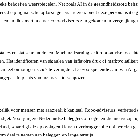
eke behoeften weerspiegelen. Net zoals AI in de gezondheidszorg behand
rs die pragmatische oplossingen waarderen, biedt deze personalisatie ge
en illustreert hoe ver robo-adviseurs zijn gekomen in vergelijking me
taties en statische modellen. Machine learning stelt robo-adviseurs echt
. Het identificeren van signalen van inflatoire druk of marktvolatilite
tentieel onnodige risico’s te vermijden. De voorspellende aard van AI 
angepast in plaats van met vaste tussenpozen.
kelijk voor mensen met aanzienlijk kapitaal. Robo-adviseurs, verbeter
udget. Voor jongere Nederlandse beleggers of degenen die nieuw zijn o
rland, waar digitale oplossingen kloven overbruggen die ooit werden ged
om deel te nemen aan beleggen op lange termijn.