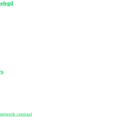
gelegd
rs
netwerk centraal