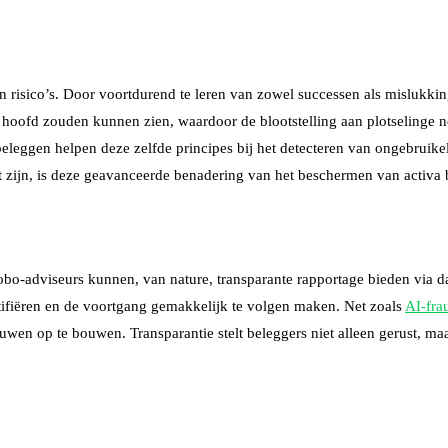
risico’s. Door voortdurend te leren van zowel successen als mislukking
 hoofd zouden kunnen zien, waardoor de blootstelling aan plotselinge n
j beleggen helpen deze zelfde principes bij het detecteren van ongebru
 zijn, is deze geavanceerde benadering van het beschermen van activa b
 Robo-adviseurs kunnen, van nature, transparante rapportage bieden via d
tifiëren en de voortgang gemakkelijk te volgen maken. Net zoals
AI-fra
wen op te bouwen. Transparantie stelt beleggers niet alleen gerust, ma