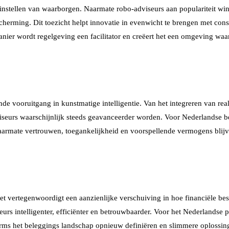
et instellen van waarborgen. Naarmate robo-adviseurs aan populariteit w
herming. Dit toezicht helpt innovatie in evenwicht te brengen met cons
anier wordt regelgeving een facilitator en creëert het een omgeving wa
 vooruitgang in kunstmatige intelligentie. Van het integreren van rea
viseurs waarschijnlijk steeds geavanceerder worden. Voor Nederlandse b
Naarmate vertrouwen, toegankelijkheid en voorspellende vermogens blij
t vertegenwoordigt een aanzienlijke verschuiving in hoe financiële be
rs intelligenter, efficiënter en betrouwbaarder. Voor het Nederlandse p
orms het beleggings landschap opnieuw definiëren en slimmere oplossing