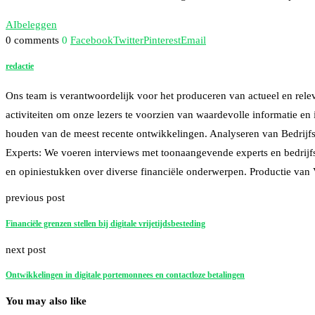
AI
beleggen
0 comments
0
Facebook
Twitter
Pinterest
Email
redactie
Ons team is verantwoordelijk voor het produceren van actueel en rele
activiteiten om onze lezers te voorzien van waardevolle informatie e
houden van de meest recente ontwikkelingen. Analyseren van Bedrijfsr
Experts: We voeren interviews met toonaangevende experts en bedrijfsl
en opiniestukken over diverse financiële onderwerpen. Productie van
previous post
Financiële grenzen stellen bij digitale vrijetijdsbesteding
next post
Ontwikkelingen in digitale portemonnees en contactloze betalingen
You may also like