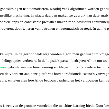
gsbeslissingen te automatiseren, waarbij vaak algoritmen worden gebruik
enselijke inschatting. In plaats daarvan maken ze gebruik van data-analy
obiele apps en consistente prestaties maken robo-adviseurs aantrekkelij
verbeteren, door te leren van patronen en automatisch strategieën aan te 
jke wijze. In de gezondheidszorg worden algoritmen gebruikt om vroeg
ingsopties verbetert. In de logistiek passen bedrijven AI toe om toele
sinos
gebruik van machine learning en AI-gestuurde fraudedetectie om s
n de voorkeur aan deze platforms boven traditionele casino’s vanwege d
urs, en laten zien hoe AI de betrouwbaarheid en het vertrouwen kan ve
 is een van de grootste voordelen die machine learning biedt. Door best