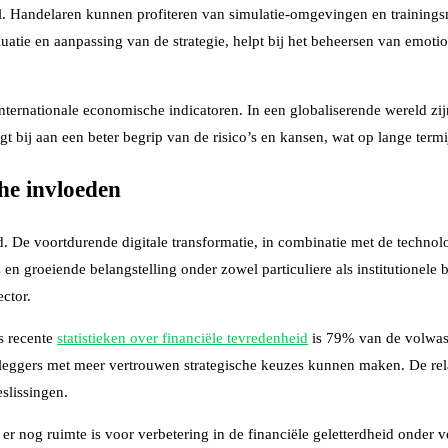
el. Handelaren kunnen profiteren van simulatie-omgevingen en trainingsm
atie en aanpassing van de strategie, helpt bij het beheersen van emotio
nternationale economische indicatoren. In een globaliserende wereld zi
ij aan een beter begrip van de risico’s en kansen, wat op lange termijn
he invloeden
. De voortdurende digitale transformatie, in combinatie met de techno
 groeiende belangstelling onder zowel particuliere als institutionele b
ctor.
s recente
statistieken over financiële tevredenheid
is 79% van de volwass
eleggers met meer vertrouwen strategische keuzes kunnen maken. De relat
slissingen.
 er nog ruimte is voor verbetering in de financiële geletterdheid onder