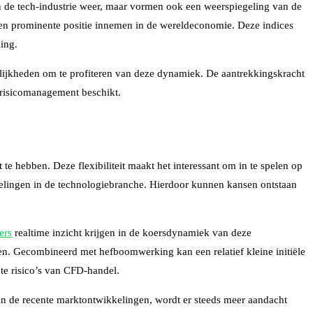
van de tech-industrie weer, maar vormen ook een weerspiegeling van de
een prominente positie innemen in de wereldeconomie. Deze indices
ing.
ogelijkheden om te profiteren van deze dynamiek. De aantrekkingskracht
 risicomanagement beschikt.
e hebben. Deze flexibiliteit maakt het interessant om in te spelen op
melingen in de technologiebranche. Hierdoor kunnen kansen ontstaan
ers
realtime inzicht krijgen in de koersdynamiek van deze
n. Gecombineerd met hefboomwerking kan een relatief kleine initiële
nte risico’s van CFD-handel.
s in de recente marktontwikkelingen, wordt er steeds meer aandacht