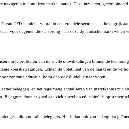
 te navigeren in complexe marktsituaties. Deze inzichten, gecombineerd
co’s van CFD-handel – vooral in een volatiele sector – een belangrijk a
uciaal voor degenen die de sprong naar deze dynamische markt willen 
nsen om te profiteren van de snelle ontwikkelingen binnen de technolog
leine koersbewegingen. Echter, de volatiliteit van de markt en de ver
oor continue educatie, komt dan ook duidelijk naar voren.
 actief beleggen, en het regelmatig actualiseren van marktkennis zijn s
kt. Beleggers doen er goed aan zich zowel op educatief als op strategis
s niet geschikt voor alle beleggers. Het is dan ook van belang dat geïnt