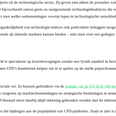
jven uit de technologische sector. Zij geven niet alleen de prestaties 
 bijvoorbeeld omvat grote en snelgroeiende technologiebedrijven die 
ggers zien welke ondernemingen voorop lopen in technologische ontwikkel
e toegankelijkheid van technologie-indices ook particuliere beleggers m
jgende als dalende markten kansen bieden – mits men over een gedegen
d te speculeren op koersbewegingen zonder een fysiek aandeel in bezit t
nnen CFD’s handelaren helpen om in te spelen op de snelle prijsschom
ruciale rol. Zo kunnen gebruikers via de
grafiek van de US Tech 100 ko
e reageren op marktschommelingen en strategische beslissingen te neme
t. Uiteraard moet daarbij altijd rekening gehouden worden met de inhere
en die bijdragen aan de populariteit van CFD-platforms. Zoals te zien i