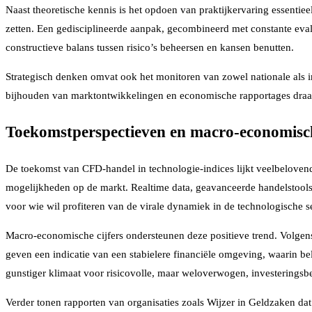
Naast theoretische kennis is het opdoen van praktijkervaring essentie
zetten. Een gedisciplineerde aanpak, gecombineerd met constante evalu
constructieve balans tussen risico’s beheersen en kansen benutten.
Strategisch denken omvat ook het monitoren van zowel nationale als i
bijhouden van marktontwikkelingen en economische rapportages draagt b
Toekomstperspectieven en macro-economisc
De toekomst van CFD-handel in technologie-indices lijkt veelbelovend
mogelijkheden op de markt. Realtime data, geavanceerde handelstools en
voor wie wil profiteren van de virale dynamiek in de technologische se
Macro-economische cijfers ondersteunen deze positieve trend. Volgen
geven een indicatie van een stabielere financiële omgeving, waarin b
gunstiger klimaat voor risicovolle, maar weloverwogen, investeringsbe
Verder tonen rapporten van organisaties zoals Wijzer in Geldzaken dat