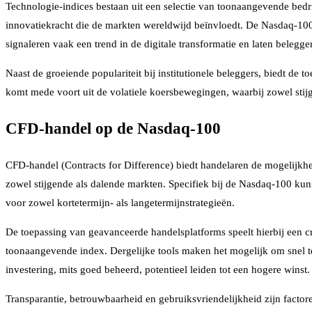
Technologie-indices bestaan uit een selectie van toonaangevende bedri
innovatiekracht die de markten wereldwijd beïnvloedt. De Nasdaq-100
signaleren vaak een trend in de digitale transformatie en laten bele
Naast de groeiende populariteit bij institutionele beleggers, biedt d
komt mede voort uit de volatiele koersbewegingen, waarbij zowel sti
CFD-handel op de Nasdaq-100
CFD-handel (Contracts for Difference) biedt handelaren de mogelijkhei
zowel stijgende als dalende markten. Specifiek bij de Nasdaq-100 ku
voor zowel kortetermijn- als langetermijnstrategieën.
De toepassing van geavanceerde handelsplatforms speelt hierbij een c
toonaangevende index. Dergelijke tools maken het mogelijk om snel t
investering, mits goed beheerd, potentieel leiden tot een hogere wins
Transparantie, betrouwbaarheid en gebruiksvriendelijkheid zijn factor