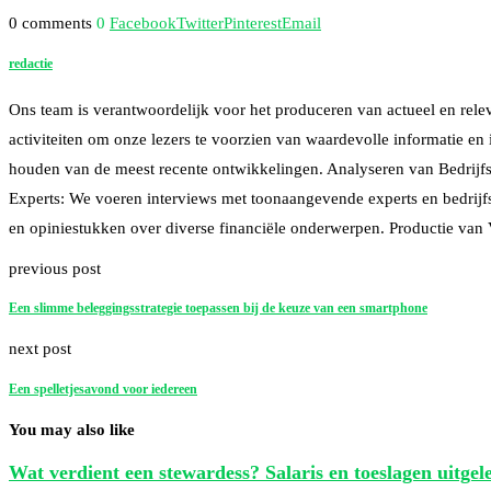
0 comments
0
Facebook
Twitter
Pinterest
Email
redactie
Ons team is verantwoordelijk voor het produceren van actueel en rele
activiteiten om onze lezers te voorzien van waardevolle informatie e
houden van de meest recente ontwikkelingen. Analyseren van Bedrijfsr
Experts: We voeren interviews met toonaangevende experts en bedrijfsl
en opiniestukken over diverse financiële onderwerpen. Productie van
previous post
Een slimme beleggingsstrategie toepassen bij de keuze van een smartphone
next post
Een spelletjesavond voor iedereen
You may also like
Wat verdient een stewardess? Salaris en toeslagen uitgel