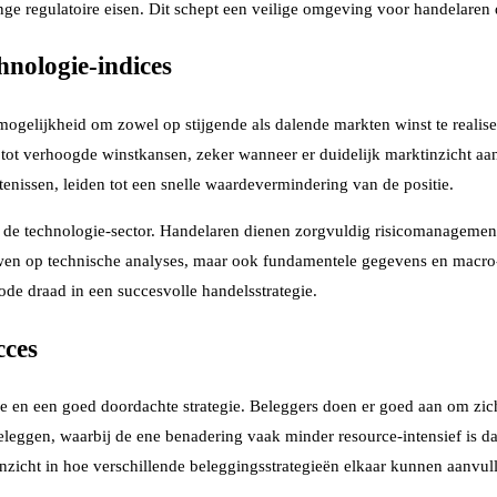
nge regulatoire eisen. Dit schept een veilige omgeving voor handelaren 
hnologie-indices
 mogelijkheid om zowel op stijgende als dalende markten winst te rea
en tot verhoogde winstkansen, zeker wanneer er duidelijk marktinzicht a
nissen, leiden tot een snelle waardevermindering van de positie.
n de technologie-sector. Handelaren dienen zorgvuldig risicomanagement 
trouwen op technische analyses, maar ook fundamentele gegevens en mac
rode draad in een succesvolle handelsstrategie.
cces
ie en een goed doordachte strategie. Beleggers doen er goed aan om zic
beleggen, waarbij de ene benadering vaak minder resource-intensief is d
nzicht in hoe verschillende beleggingsstrategieën elkaar kunnen aanvul