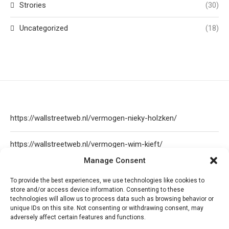
Strories
(30)
Uncategorized
(18)
https://wallstreetweb.nl/vermogen-nieky-holzken/
https://wallstreetweb.nl/vermogen-wim-kieft/
Manage Consent
https://wallstreetweb.nl/olcay-gulsen-vermogen/
To provide the best experiences, we use technologies like cookies to
store and/or access device information. Consenting to these
https://wallstreetweb.nl/nicol-kremers-vermogen/
technologies will allow us to process data such as browsing behavior or
unique IDs on this site. Not consenting or withdrawing consent, may
adversely affect certain features and functions.