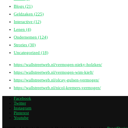
Blogs
(21)
Geldzaken
(225)
Interactive
(12)
Lenen
(4)
Ondernemen
(124)
Strories
(30)
Uncategorized
(18)
https://wallstreetweb.nl/vermogen-nieky-holzken/
https://wallstreetweb.nl/vermogen-wim-kieft/
https://wallstreetweb.nl/olcay-gulsen-vermogen/
https://wallstreetweb.nl/nicol-kremers-vermogen/
Facebook
Twitter
Instagram
Pinterest
Youtube