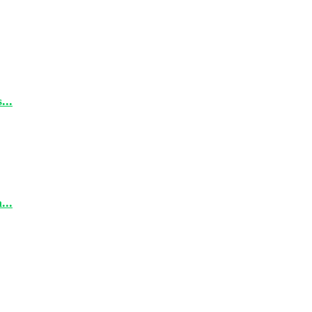
...
...