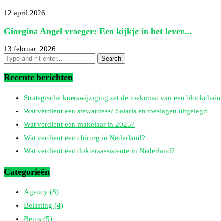
12 april 2026
Giorgina Angel vroeger: Een kijkje in het leven...
13 februari 2026
Recente berichten
Strategische koerswijziging zet de toekomst van een blockchain
Wat verdient een stewardess? Salaris en toeslagen uitgelegd
Wat verdient een makelaar in 2025?
Wat verdient een chirurg in Nederland?
Wat verdient een doktersassistente in Nederland?
Categorieën
Agency
(8)
Belasting
(4)
Beurs
(5)