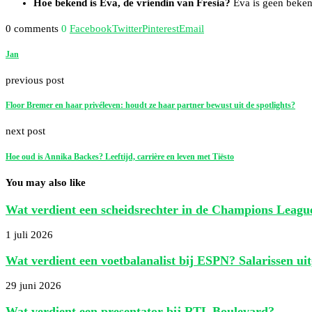
Hoe bekend is Eva, de vriendin van Fresia?
Eva is geen bekend
0 comments
0
Facebook
Twitter
Pinterest
Email
Jan
previous post
Floor Bremer en haar privéleven: houdt ze haar partner bewust uit de spotlights?
next post
Hoe oud is Annika Backes? Leeftijd, carrière en leven met Tiësto
You may also like
Wat verdient een scheidsrechter in de Champions Leagu
1 juli 2026
Wat verdient een voetbalanalist bij ESPN? Salarissen ui
29 juni 2026
Wat verdient een presentator bij RTL Boulevard?