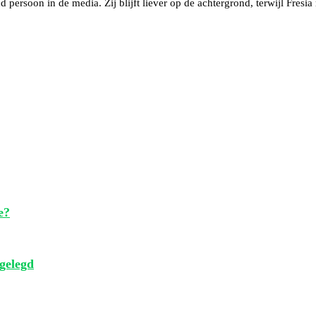
 persoon in de media. Zij blijft liever op de achtergrond, terwijl Fresia
e?
tgelegd