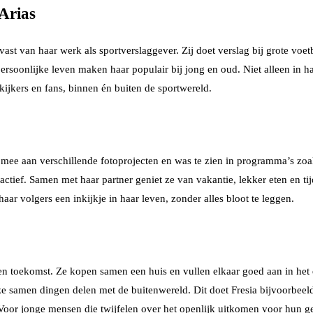
Arias
 vast van haar werk als sportverslaggever. Zij doet verslag bij grote vo
persoonlijke leven maken haar populair bij jong en oud. Niet alleen in ha
 kijkers en fans, binnen én buiten de sportwereld.
ee aan verschillende fotoprojecten en was te zien in programma’s zoals ‘
j actief. Samen met haar partner geniet ze van vakantie, lekker eten en t
haar volgers een inkijkje in haar leven, zonder alles bloot te leggen.
n toekomst. Ze kopen samen een huis en vullen elkaar goed aan in het 
r ze samen dingen delen met de buitenwereld. Dit doet Fresia bijvoorbeel
. Voor jonge mensen die twijfelen over het openlijk uitkomen voor hun g