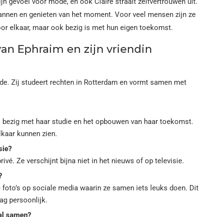
jn gevoel voor mode, en ook Claire straalt zelfvertrouwen uit.
spannen en genieten van het moment. Voor veel mensen zijn ze
oor elkaar, maar ook bezig is met hun eigen toekomst.
an Ephraim en zijn vriendin
de. Zij studeert rechten in Rotterdam en vormt samen met
al bezig met haar studie en het opbouwen van haar toekomst.
lkaar kunnen zien.
sie?
ivé. Ze verschijnt bijna niet in het nieuws of op televisie.
?
foto’s op sociale media waarin ze samen iets leuks doen. Dit
ag persoonlijk.
 al samen?