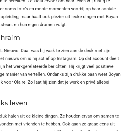
n te bereiken. Ze kiest ervoor om haar leven vrij rustig te
er soms foto’s en mooie momenten voorbij op haar sociale
r opleiding, maar haalt ook plezier uit leuke dingen met Boyan
 steunt en hun eigen dromen volgt.
phraim
L Nieuws. Daar was hij vaak te zien aan de desk met zijn
n het nieuws om is hij actief op Instagram. Op dat account deelt
ijn het werkgerelateerde berichten. Hij krijgt veel positieve
tige manier van vertellen. Ondanks zijn drukke baan weet Boyan
jk voor Claire. Zo laat hij zien dat je werk en privé allebei
ks leven
 geluk halen uit de kleine dingen. Ze houden ervan om samen te
vonden met vrienden te hebben. Ook gaan ze graag eens uit