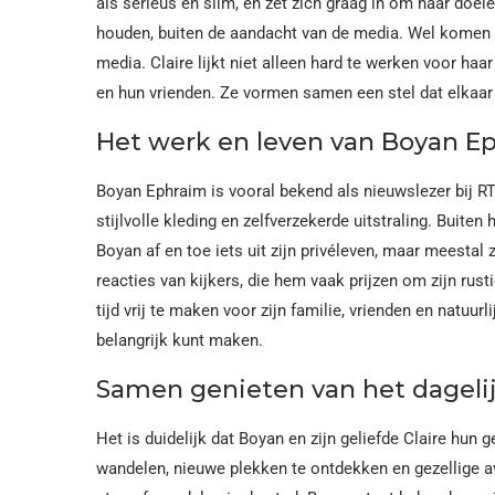
als serieus en slim, en zet zich graag in om haar doele
houden, buiten de aandacht van de media. Wel komen 
media. Claire lijkt niet alleen hard te werken voor haa
en hun vrienden. Ze vormen samen een stel dat elkaar
Het werk en leven van Boyan E
Boyan Ephraim is vooral bekend als nieuwslezer bij RT
stijlvolle kleding en zelfverzekerde uitstraling. Buite
Boyan af en toe iets uit zijn privéleven, maar meestal z
reacties van kijkers, die hem vaak prijzen om zijn rus
tijd vrij te maken voor zijn familie, vrienden en natuurli
belangrijk kunt maken.
Samen genieten van het dagelij
Het is duidelijk dat Boyan en zijn geliefde Claire hun
wandelen, nieuwe plekken te ontdekken en gezellige a