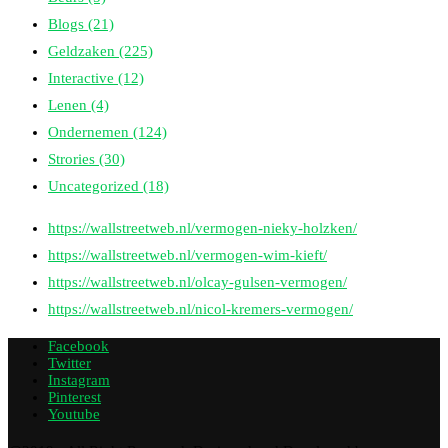
Blogs
(21)
Geldzaken
(225)
Interactive
(12)
Lenen
(4)
Ondernemen
(124)
Strories
(30)
Uncategorized
(18)
https://wallstreetweb.nl/vermogen-nieky-holzken/
https://wallstreetweb.nl/vermogen-wim-kieft/
https://wallstreetweb.nl/olcay-gulsen-vermogen/
https://wallstreetweb.nl/nicol-kremers-vermogen/
Facebook
Twitter
Instagram
Pinterest
Youtube