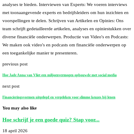
analyses te bieden. Interviewen van Experts: We voeren interviews
met toonaangevende experts en bedrijfsleiders om hun inzichten en
voorspellingen te delen. Schrijven van Artikelen en Opinies: Ons
team schrijft gedetailleerde artikelen, analyses en opiniestukken over
diverse financiële onderwerpen. Productie van Video's en Podcasts:
We maken ook video's en podcasts om financiële onderwerpen op
een toegankelijke manier te presenteren.
previous post
Hoe Jade Anna van Vliet een miljoenvermogen opbouwde met social media
next post
Financieringsvormen uitgelegd en vergeleken voor slimme keuzes bij lenen
You may also like
Hoe schrijf je een goede quiz? Stap voor...
18 april 2026