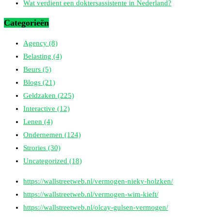
Wat verdient een doktersassistente in Nederland?
Categorieën
Agency
(8)
Belasting
(4)
Beurs
(5)
Blogs
(21)
Geldzaken
(225)
Interactive
(12)
Lenen
(4)
Ondernemen
(124)
Strories
(30)
Uncategorized
(18)
https://wallstreetweb.nl/vermogen-nieky-holzken/
https://wallstreetweb.nl/vermogen-wim-kieft/
https://wallstreetweb.nl/olcay-gulsen-vermogen/