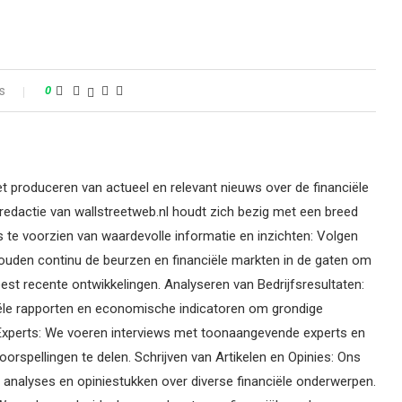
s
0
t produceren van actueel en relevant nieuws over de financiële
redactie van wallstreetweb.nl houdt zich bezig met een breed
s te voorzien van waardevolle informatie en inzichten: Volgen
ouden continu de beurzen en financiële markten in de gaten om
st recente ontwikkelingen. Analyseren van Bedrijfsresultaten:
ciële rapporten en economische indicatoren om grondige
 Experts: We voeren interviews met toonaangevende experts en
oorspellingen te delen. Schrijven van Artikelen en Opinies: Ons
n, analyses en opiniestukken over diverse financiële onderwerpen.