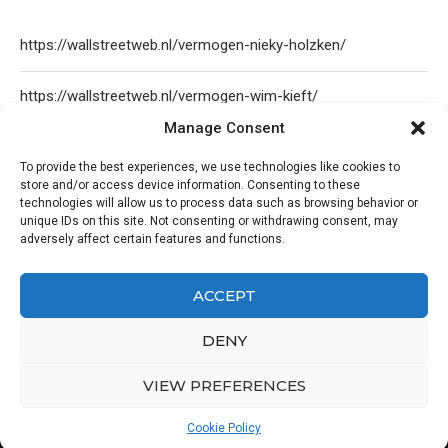
https://wallstreetweb.nl/vermogen-nieky-holzken/
https://wallstreetweb.nl/vermogen-wim-kieft/
Manage Consent
https://wallstreetweb.nl/olcay-gulsen-vermogen/
To provide the best experiences, we use technologies like cookies to
store and/or access device information. Consenting to these
https://wallstreetweb.nl/nicol-kremers-vermogen/
technologies will allow us to process data such as browsing behavior or
unique IDs on this site. Not consenting or withdrawing consent, may
adversely affect certain features and functions.
ACCEPT
DENY
VIEW PREFERENCES
@2019 - All Right Reserved. Designed and Developed by
PenciDesign
Cookie Policy